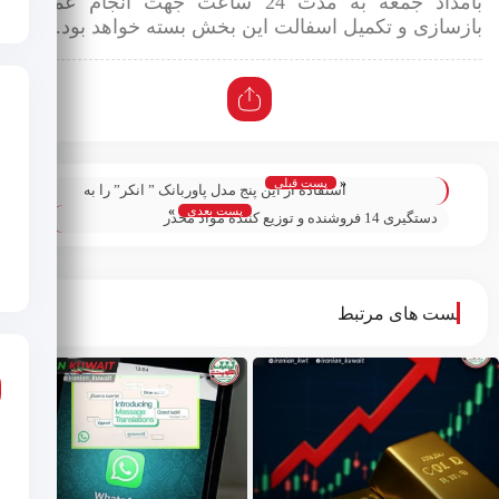
بامداد جمعه به مدت 24 ساعت جهت انجام عملیات
ازسازی و تکمیل اسفالت این بخش بسته خواهد بود.
«
پست قبلی
استفاده از این پنج مدل پاوربانک ” انکر” را به
پست بعدی
»
دلیل احتمال آتش سوزی متوقف کنید؛
دستگیری 14 فروشنده و توزیع کننده مواد مخدر
و مشروبات الکلی؛
پست های مرتبط