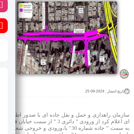
ا
ی
تاریخ انتشار : 2024-09-25
ازمان راهداری و حمل و نقل جاده ای با صدور اطلاعیه
ای اعلام کرد از ورودی ” دائری 3 ” از سمت خیابان قاهره
به سمت ” جاده شماره 30″ با،ورودی و خروجی شعب از