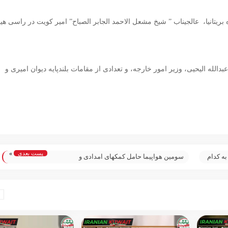
یتانیا،
عالجیناب ” شیخ مشعل الاحمد الجابر الصباح” امیر کویت در راسی هی
دالله الیحیی، وزیر امور خارجه، و تعدادی از مقامات بلندپایه ديوان امیری و
پست بعدی
»
به کدام
سومین هواپیما حامل کمکهای امدادی و
آمبولانس به سوریه ارسال شد؛