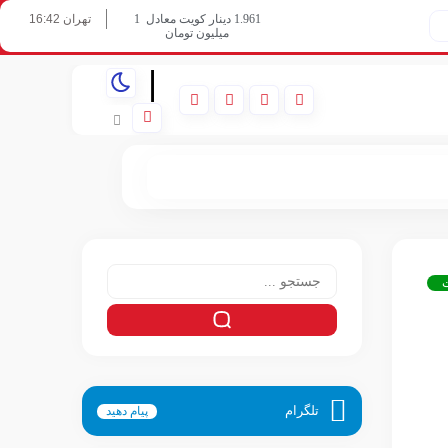
تهران 16:42
1.961 دینار کویت معادل
1
میلیون تومان
06/08/2026
|
ت
تلگرام
پیام دهید