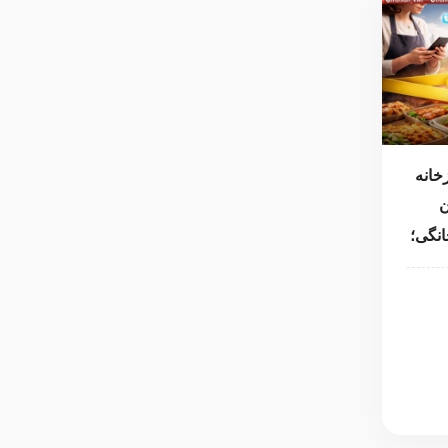
خانه
ن
انگی؛