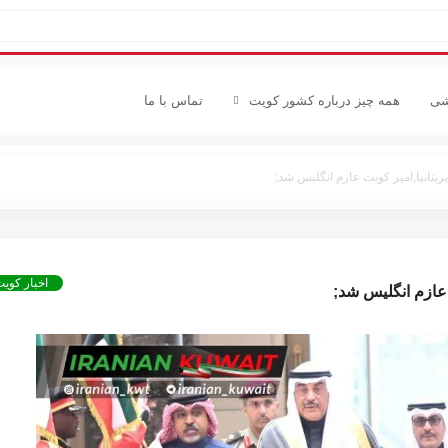
شی
همه چیز درباره کشور کویت
تماس با ما
یتانیا,امیر کویت عازم انگلیس شد;
اخبار کوی
عازم انگلیس شد;