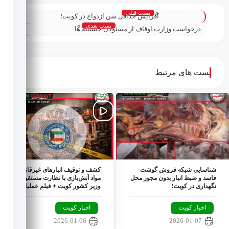
«
پست قبلی
افزایش حداقل سن ازدواج در کویت؛
پست بعدی
»
درخواست وزارت اوقاف از مسئولان حسینیه ها
جهت ثبت نام در سامانه آنلاین این وزارتخانه؛
پست های مرتبط
شناسایی شبکه فروش گوشت
کشف و توقیف انبارهای غیرقانونی
فاسد و ضبط انبار بدون مجوز محل
مواد آتش‌بازی با نظارت مستقیم
نگهداری در کویت؛
وزیر کشور کویت + فیلم عملیات؛
اخبار کویت
اخبار کویت
2026-01-06
2026-01-07