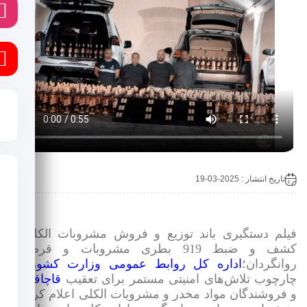
ا
ی
تاریخ انتشار : 2025-03-19
یلم دستگیری باند توزیع و فروش مشروبات الکلی و
کشف و ضبط 919 بطری مشروبات و قرصهای
وانگردان؛
اداره‌ کل روابط عمومی وزارت کشور
در
ارچوب تلاش‌های امنیتی مستمر برای تعقیب
قاچاقچیان
 فروشندگان مواد مخدر و مشروبات الکلی اعلام کرد که