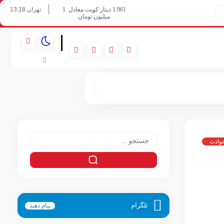
تهران 13:18
1.961 دینار کویت معادل
1
میلیون تومان
06/08/2026
|
وادث
تلگرام
پیام دهید