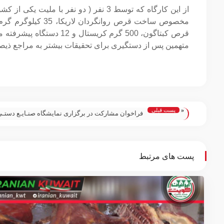
از این کارگاه که توسط 3 نفر ( دو نفر با ملیت یکی از کشورهای آسیایی و یک نفر بدون تابعیت)
قرص کبتاگون، 500 گرم کریستال و 12 دستگاه پیشرفته مخصوص ساخت و بسته بندی قرصهای
متهمین پس از دستگیری برای تحقیقات بیشتر به مراجع ذیصلا
«
پست قبلی
فراخوان مشارکت در برگزاری نمایشگاه صنـایـع دستـی
ایــرانی در کـویت؛
پست های مرتبط