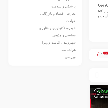
55 کیلوگرم پورد
پزشکی و سلامت
یلوگرم گرم کیمیکال (ماری جوانا صنعتی) ، 500 هزار عدد قرص لاریکا، 100 هزار عدد
تجارت، اقتصاد و بازرگانی
است و
حوادث
خودرو، تکنولوزی و فناوری
سیاسی و مذهبی
شهروندی، اقامت و ویزا
هواشناسی
دی
»
ورزشی