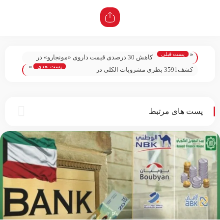
«
پست قبلی
کاهش 30 درصدی قیمت داروی «مونجارو» در
پست بعدی
»
کویت برای بیماران دیابتی؛
کشف3591 بطری مشروبات الکلی در
قرقره‌های کابل توسط گمرک کویت + فیلم؛
پست های مرتبط