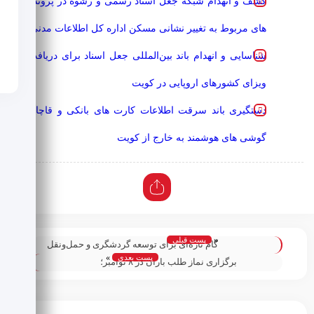
کشف و انهدام شبکه جعل اسناد رسمی و رشوه در پرونده
های مربوط به تغییر نشانی مسکن اداره کل اطلاعات مدنی
شناسایی و انهدام باند بین‌المللی جعل اسناد برای دریافت
ویزای کشورهای اروپایی در کویت
دستگیری باند سرقت اطلاعات کارت های بانکی و قاچاق
گوشی های هوشمند به خارج از کویت
«
پست قبلی
گام تازه‌ای برای توسعه گردشگری و حمل‌ونقل
پست بعدی
»
هوایی؛ امضای تفاهم‌نامه همکاری «هواپیمایی
برگزاری نماز طلب باران در ۸ نوامبر؛
الجزیره» و پلتفرم ملی «Visit Kuwait»؛