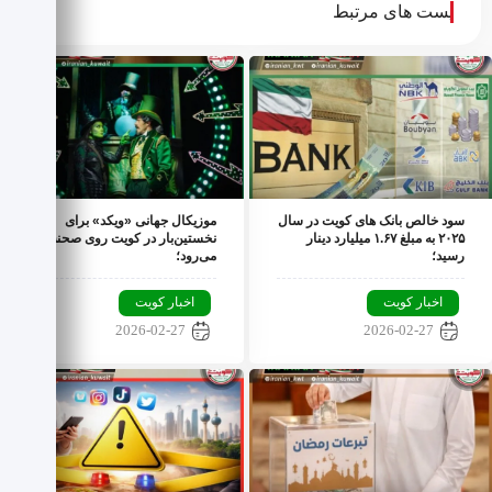
پست های مرتبط
سود خالص بانک های کویت در سال
موزیکال جهانی «ویکد» برای
۲۰۲۵ به مبلغ ۱.۶۷ میلیارد دینار
نخستین‌بار در کویت روی صحنه
رسید؛
می‌رود؛
اخبار کویت
اخبار کویت
2026-02-27
2026-02-27