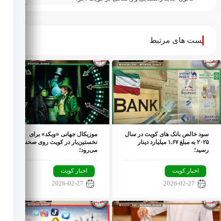
اختلاس از داروخانه؛
شد;
پست های مرتبط
سود خالص بانک های کویت در سال
موزیکال جهانی «ویکد» برای
۲۰۲۵ به مبلغ ۱.۶۷ میلیارد دینار
نخستین‌بار در کویت روی صحنه
رسید؛
می‌رود؛
اخبار کویت
اخبار کویت
2026-02-27
2026-02-27