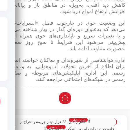
اهش دید افقی، به‌ویژه در مناطق باز و بیابانی، و
فزایش ارتفاع امواج دریا شود.
ین وضعیت جوی در چارچوب فصل «السرايات» رخ
ی‌دهد که به‌عنوان دوره‌ای گذار در بهار شناخته می‌شود
 با تغییرات سریع و ناپایداری‌های جوی همراه است.
یش‌بینی می‌شود این شرایط تا صبح روز سه‌شنبه
ه‌صورت متناوب ادامه یابد.
داره هواشناسی از شهروندان و ساکنان خواسته است تا
رای اطلاع از آخرین تحولات آب‌وهوایی، به وب‌سایت
سمی این اداره، اپلیکیشن‌های مربوطه و صفحات
سمی در شبکه‌های اجتماعی مراجعه کنند.
«
پست قبلی
15 سال زندان، 28 هزار دینار جریمه و اخراج از
پست بعدی
»
کشور برای یک دکتر داروساز به جرم دزدی و
قانون جدید راهنمایی و رانندگی در کویت اجرا