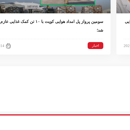
یی
سومین پرواز پل امداد هوایی کویت با ۱۰ تن کمک غذای
شد؛
اخبار
-14
202